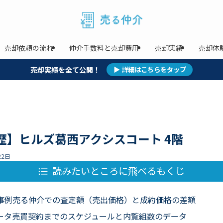
売却依頼の流れ
仲介手数料と売却費用
売却実績
売却体
売却実績を全て公開！
▶ 詳細はこちらをタップ
歴】ヒルズ葛西アクシスコート 4階
22日
読みたいところに飛べるもくじ
事例売る仲介での査定額（売出価格）と成約価格の差額
ータ売買契約までのスケジュールと内覧組数のデータ