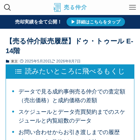
売却実績を全て公開！
ホーム
売却実績
すべて
東京
▶ 詳細はこちらをタップ
【売る仲介販売履歴】ドゥ・トゥール E-
14階
2025年5月20日
2026年8月7日
東京
読みたいところに飛べるもくじ
データで見る成約事例売る仲介での査定額
（売出価格）と成約価格の差額
スケジュールとデータ売買契約までのスケ
ジュールと内覧組数のデータ
お問い合わせからお引き渡しまでの履歴