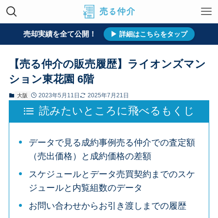
売却実績を全て公開！
ホーム
売却実績
すべて
大阪
▶ 詳細はこちらをタップ
【売る仲介の販売履歴】ライオンズマン
ション東花園 6階
2023年5月11日
2025年7月21日
大阪
読みたいところに飛べるもくじ
データで見る成約事例売る仲介での査定額
（売出価格）と成約価格の差額
スケジュールとデータ売買契約までのスケ
ジュールと内覧組数のデータ
お問い合わせからお引き渡しまでの履歴