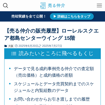
売却実績を全て公開！
ホーム
売却実績
すべて
大阪
▶ 詳細はこちらをタップ
【売る仲介の販売履歴】ローレルスクエ
ア都島センターウイング 15階
2025年6月20日
2025年7月27日
大阪
読みたいところに飛べるもくじ
データで見る成約事例売る仲介での査定額
（売出価格）と成約価格の差額
スケジュールとデータ売買契約までのスケ
ジュールと内覧組数のデータ
お問い合わせからお引き渡しまでの履歴