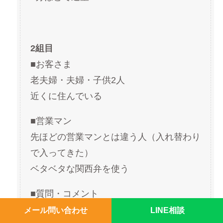
2組目
■お客さま
老夫婦・夫婦・子供2人
近くに住んでいる
■営業マン
先ほどの営業マンとは違う人（入れ替わり
で入ってきた）
ベタベタな関西弁を使う
■質問・コメント
押し入れが広い
メール問い合わせ
LINE相談