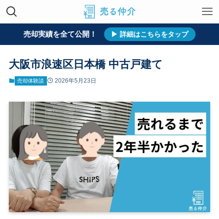
売却実績を全て公開！
ホーム
売る仲介について
売却体験談
▶ 詳細はこちらをタップ
大阪市浪速区日本橋 中古戸建て
2026年5月23日
売却体験談